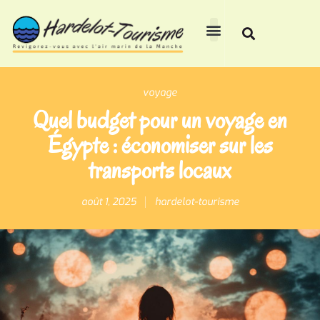
voyage
Quel budget pour un voyage en
Égypte : économiser sur les
transports locaux
août 1, 2025
hardelot-tourisme