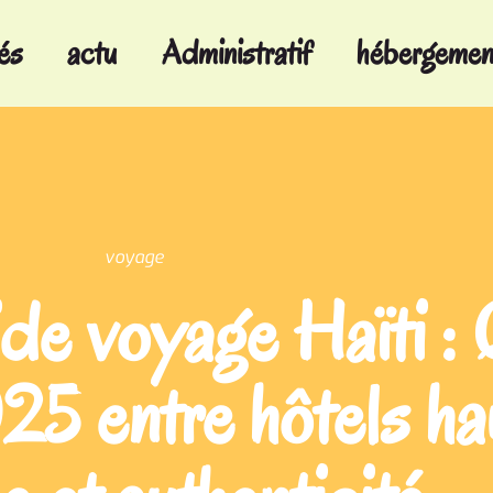
tés
actu
Administratif
hébergemen
voyage
ide voyage Haïti :
25 entre hôtels ha