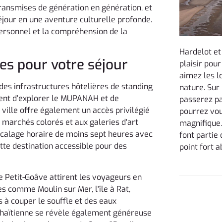
transmises de génération en génération, et
jour en une aventure culturelle profonde.
personnel et la compréhension de la
Hardelot et
es pour votre séjour
plaisir pou
aimez les 
 des infrastructures hôtelières de standing
nature. Sur
ent d'explorer le MUPANAH et de
passerez pa
 ville offre également un accès privilégié
pourrez vo
 marchés colorés et aux galeries d'art
magnifique.
décalage horaire de moins sept heures avec
font partie
tte destination accessible pour des
point fort a
 Petit-Goâve attirent les voyageurs en
s comme Moulin sur Mer, l'île à Rat,
 à couper le souffle et des eaux
re haïtienne se révèle également généreuse