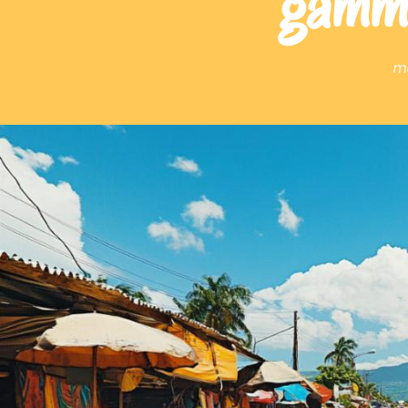
gamme
ma