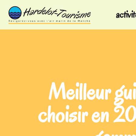
activi
Meilleur gu
choisir en 20