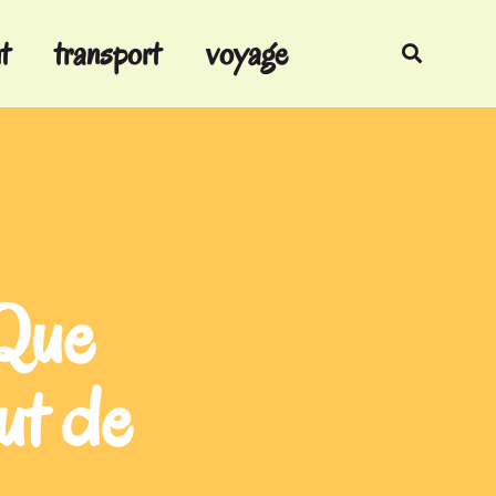
t
transport
voyage
 Que
ut de