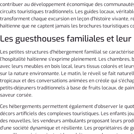
contribuer au développement économique des communautés r
circuits touristiques traditionnels. Les guides locaux, vérita
transforment chaque excursion en leçon d'histoire vivante, ré
haïtienne que ne captent jamais les brochures touristiques c
Les guesthouses familiales et leu
Les petites structures d'hébergement familial se caractéri
l'hospitalité haïtienne s'exprime pleinement. Les chambres, b
avec leurs meubles en bois local, leurs tissus colorés et le
sur la nature environnante. Le matin, le réveil se fait natur
tropicaux et des conversations animées en créole qui s'échap
petits-déjeuners traditionnels à base de fruits locaux, de pai
saveur corsée.
Ces hébergements permettent également d'observer le quotidi
décors artificiels des complexes touristiques. Les enfants jo
des nouvelles, les vendeurs ambulants proposant leurs produi
d'une société dynamique et résiliente. Les propriétaires de