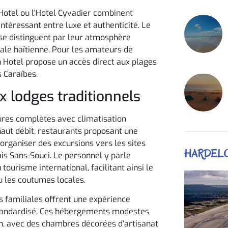
Hotel ou l'Hotel Cyvadier combinent
téressant entre luxe et authenticité. Le
 se distinguent par leur atmosphère
urale haïtienne. Pour les amateurs de
 Hotel propose un accès direct aux plages
s Caraïbes.
x lodges traditionnels
ures complètes avec climatisation
haut débit, restaurants proposant une
'organiser des excursions vers les sites
HARDEL
is Sans-Souci. Le personnel y parle
ourisme international, facilitant ainsi le
u les coutumes locales.
s familiales offrent une expérience
 standardisé. Ces hébergements modestes
n, avec des chambres décorées d'artisanat